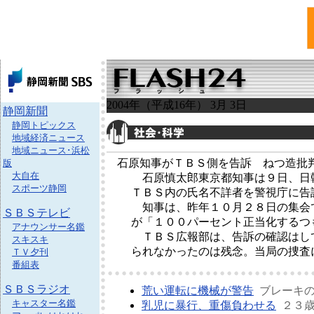
2004年（平成16年） 3月 3日
静岡新聞
静岡トピックス
地域経済ニュース
地域ニュース･浜松
石原知事がＴＢＳ側を告訴 ねつ造批
版
大自在
石原慎太郎東京都知事は９日、日韓
スポーツ静岡
ＴＢＳ内の氏名不詳者を警視庁に告
知事は、昨年１０月２８日の集会で
ＳＢＳテレビ
が「１００パーセント正当化するつ
アナウンサー名鑑
ＴＢＳ広報部は、告訴の確認はして
スキスキ
られなかったのは残念。当局の捜査
ＴＶ夕刊
番組表
ＳＢＳラジオ
荒い運転に機械が警告
ブレーキの
キャスター名鑑
乳児に暴行、重傷負わせる
２３歳