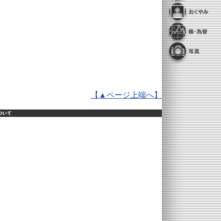
【▲ページ上端へ】