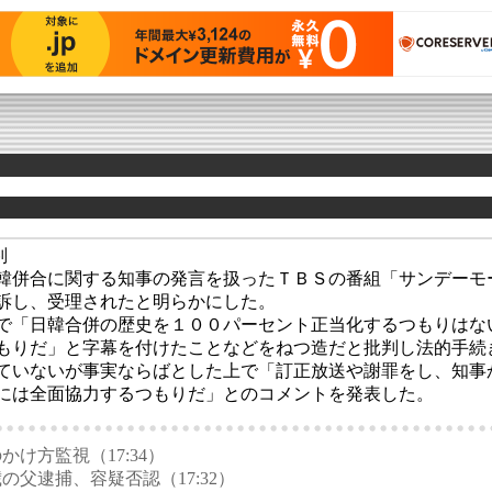
判
併合に関する知事の発言を扱ったＴＢＳの番組「サンデーモ
訴し、受理されたと明らかにした。
「日韓合併の歴史を１００パーセント正当化するつもりはな
もりだ」と字幕を付けたことなどをねつ造だと批判し法的手続
いないが事実ならばとした上で「訂正放送や謝罪をし、知事
には全面協力するつもりだ」とのコメントを発表した。
かけ方監視（17:34）
の父逮捕、容疑否認（17:32）