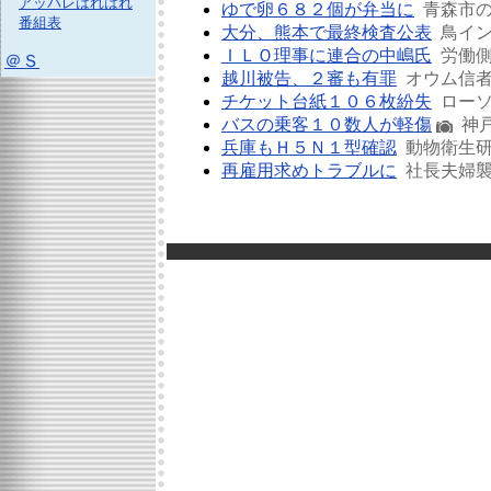
アッパレはれはれ
ゆで卵６８２個が弁当に
青森市の
番組表
大分、熊本で最終検査公表
鳥イン
ＩＬＯ理事に連合の中嶋氏
労働側
＠Ｓ
越川被告、２審も有罪
オウム信者
チケット台紙１０６枚紛失
ローソ
バスの乗客１０数人が軽傷
神戸
兵庫もＨ５Ｎ１型確認
動物衛生研
再雇用求めトラブルに
社長夫婦襲